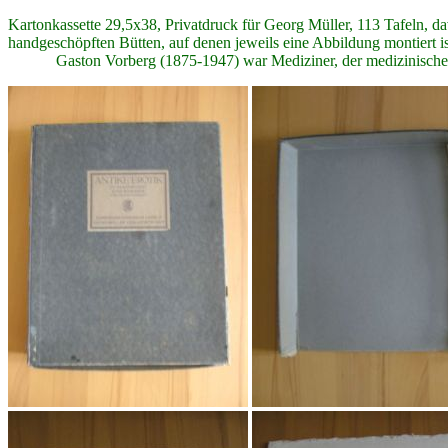
Kartonkassette 29,5x38, Privatdruck für Georg Müller, 113 Tafeln, da
handgeschöpften Bütten, auf denen jeweils eine Abbildung montiert ist
Gaston Vorberg (1875-1947) war Mediziner, der medizinische Büch