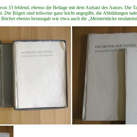
von 33 fehlend, ebenso die Beilage mit dem Aufsatz des Autors. Die Ta
. Die Bögen sind teilweise ganz leicht angegilbt, die Abbildungen tadel
er ebenso herausgab wie etwa auch die „Meisterstücke neulateinis