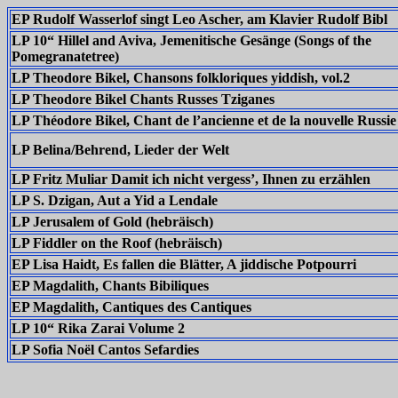
EP Rudolf Wasserlof singt Leo Ascher, am Klavier Rudolf Bibl
LP 10“ Hillel and Aviva, Jemenitische Gesänge (Songs of the
Pomegranatetree)
LP Theodore Bikel, Chansons folkloriques yiddish, vol.2
LP Theodore Bikel Chants Russes Tziganes
LP Théodore Bikel, Chant de l’ancienne et de la nouvelle Russie
LP Belina/Behrend, Lieder der Welt
LP Fritz Muliar Damit ich nicht vergess’, Ihnen zu erzählen
LP S. Dzigan, Aut a Yid a Lendale
LP Jerusalem of Gold (hebräisch)
LP Fiddler on the Roof (hebräisch)
EP Lisa Haidt, Es fallen die Blätter, A jiddische Potpourri
EP Magdalith, Chants Bibiliques
EP Magdalith, Cantiques des Cantiques
LP 10“ Rika Zarai Volume 2
LP Sofia Noël Cantos Sefardies