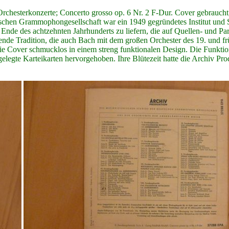
hesterkonzerte; Concerto grosso op. 6 Nr. 2 F-Dur. Cover gebraucht, i
n Grammophongesellschaft war ein 1949 gegründetes Institut und Stu
de des achtzehnten Jahrhunderts zu liefern, die auf Quellen- und Part
ende Tradition, die auch Bach mit dem großen Orchester des 19. und f
die Cover schmucklos in einem streng funktionalen Design. Die Funktio
igelegte Karteikarten hervorgehoben. Ihre Blütezeit hatte die Archiv Pr