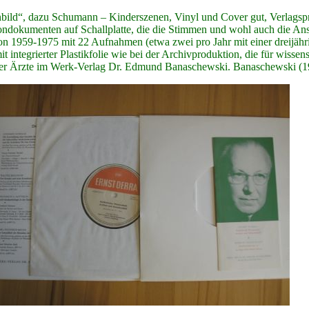
bild“, dazu Schumann – Kinderszenen, Vinyl und Cover gut, Verlagspr
nten auf Schallplatte, die die Stimmen und wohl auch die Ansich
n 1959-1975 mit 22 Aufnahmen (etwa zwei pro Jahr mit einer dreijährig
 integrierter Plastikfolie wie bei der Archivproduktion, die für wissen
 der Ärzte im Werk-Verlag Dr. Edmund Banaschewski. Banaschewski (1