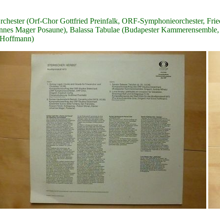
ter (Orf-Chor Gottfried Preinfalk, ORF-Symphonieorchester, Friedr
es Mager Posaune), Balassa Tabulae (Budapester Kammerensemble, And
t Hoffmann)